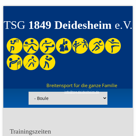
TSG
1849 Deidesheim
e.V.
Breitensport für die ganze Familie
info@tsg-deidesheim.de
Navigation
überspringen
Trainingszeiten