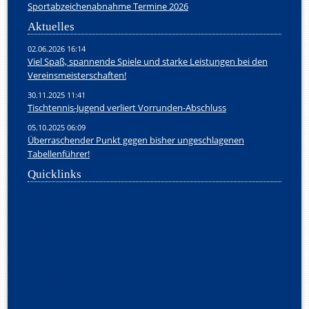
Sportabzeichenabnahme Termine 2026
Aktuelles
02.06.2026 16:14
Viel Spaß, spannende Spiele und starke Leistungen bei den
Vereinsmeisterschaften!
30.11.2025 11:41
Tischtennis-Jugend verliert Vorrunden-Abschluss
05.10.2025 06:09
Überraschender Punkt gegen bisher ungeschlagenen
Tabellenführer!
Quicklinks
Navigation
Kontakt
überspringen
Suchen
Sitemap
Impressum
Datenschutz