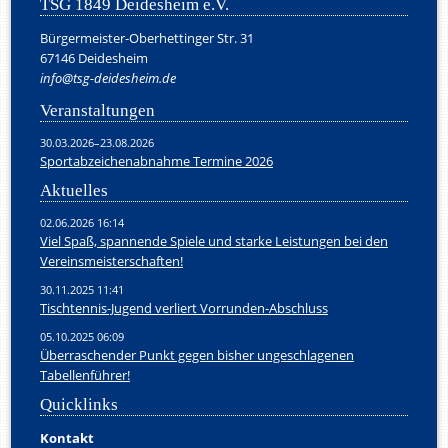
TSG 1849 Deidesheim e.V.
Bürgermeister-Oberhettinger Str. 31
67146 Deidesheim
info@tsg-deidesheim.de
Veranstaltungen
30.03.2026–23.08.2026
Sportabzeichenabnahme Termine 2026
Aktuelles
02.06.2026 16:14
Viel Spaß, spannende Spiele und starke Leistungen bei den
Vereinsmeisterschaften!
30.11.2025 11:41
Tischtennis-Jugend verliert Vorrunden-Abschluss
05.10.2025 06:09
Überraschender Punkt gegen bisher ungeschlagenen
Tabellenführer!
Quicklinks
Kontakt
Navigation