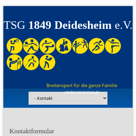
TSG
1849 Deidesheim
e.V.
Breitensport für die ganze Familie
info@tsg-deidesheim.de
Navigation
überspringen
Kontaktformular