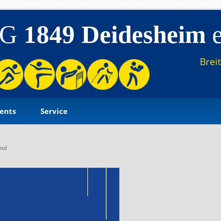
SG
1849 Deidesheim
e
Brei
ents
Service
end