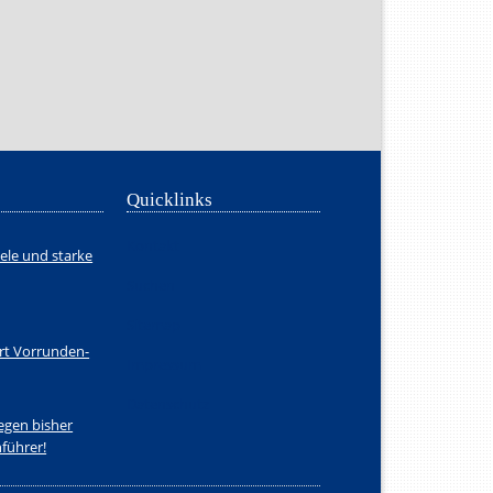
Quicklinks
Navigation
Kontakt
ele und starke
überspringen
Suchen
Sitemap
ert Vorrunden-
Impressum
Datenschutz
egen bisher
führer!