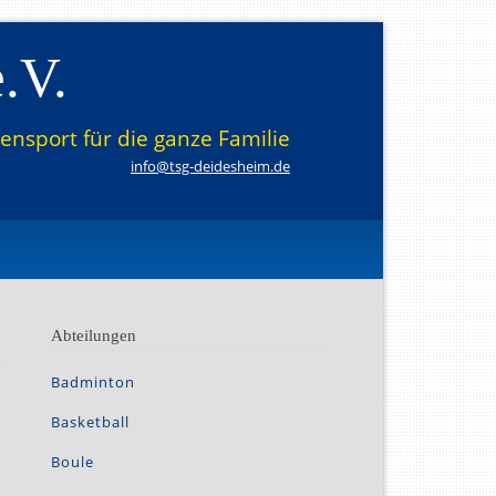
.V.
tensport für die ganze Familie
info@tsg-deidesheim.de
Abteilungen
Navigation
Badminton
überspringen
Basketball
Boule